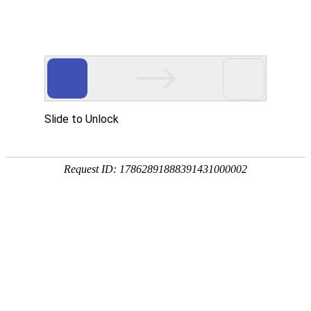
注册入口
JIUYOUGAME
· 体育观看
更便捷
连接你的赛事视野，打造球迷专属的数字主场。
jiuyougame网页版
提供多终端支持、高清视频、 实时比
分与赛事推荐，让你随时随地畅享体育内容。
网页端入口