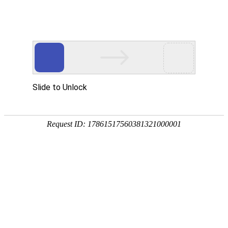
注册入口
JIUYOUGAME
· 体育观看
更便捷
连接你的赛事视野，打造球迷专属的数字主场。
jiuyougame网页版
提供多终端支持、高清视频、 实时比
分与赛事推荐，让你随时随地畅享体育内容。
网页端入口